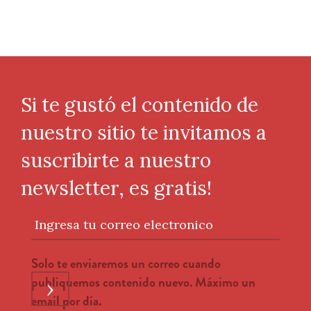
Si te gustó el contenido de
nuestro sitio te invitamos a
suscribirte a nuestro
newsletter, es gratis!
Ingresa tu correo electronico
Solo te enviaremos un correo cuando
publiquemos contenido nuevo. Máximo un
›
email por día.