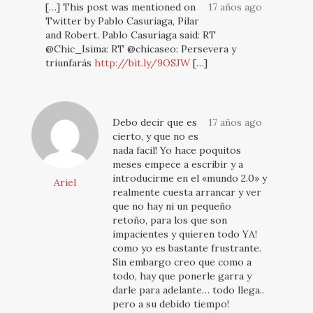
[…] This post was mentioned on
17 años ago
Twitter by Pablo Casuriaga, Pilar
and Robert. Pablo Casuriaga said: RT
@Chic_Isima: RT @chicaseo: Persevera y
triunfarás
http://bit.ly/9OSJW
[…]
Debo decir que es
17 años ago
cierto, y que no es
nada facil! Yo hace poquitos
meses empece a escribir y a
introducirme en el «mundo 2.0» y
Ariel
realmente cuesta arrancar y ver
que no hay ni un pequeño
retoño, para los que son
impacientes y quieren todo YA!
como yo es bastante frustrante.
Sin embargo creo que como a
todo, hay que ponerle garra y
darle para adelante… todo llega..
pero a su debido tiempo!