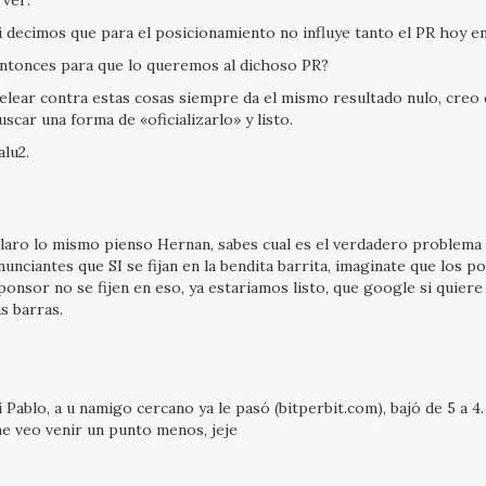
 ver:
i decimos que para el posicionamiento no influye tanto el PR hoy en
ntonces para que lo queremos al dichoso PR?
elear contra estas cosas siempre da el mismo resultado nulo, creo
uscar una forma de «oficializarlo» y listo.
alu2.
laro lo mismo pienso Hernan, sabes cual es el verdadero problema 
nunciantes que SI se fijan en la bendita barrita, imaginate que los po
ponsor no se fijen en eso, ya estariamos listo, que google si quier
as barras.
i Pablo, a u namigo cercano ya le pasó (bitperbit.com), bajó de 5 a 4.
e veo venir un punto menos, jeje