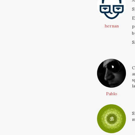
A
S
E
hernan
P
b
S
C
a
s
l
Pablo
S
m