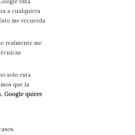
 Google esta
ra a cualquiera
 Esto me recuerda
que realmente me
técnicas
no solo esta
emos que la
s,
Google quiere
casos.