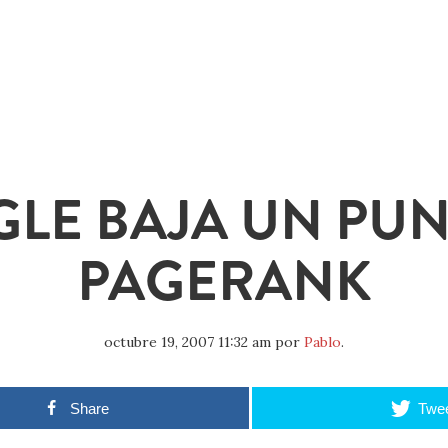
LE BAJA UN PUN
PAGERANK
octubre 19, 2007 11:32 am
por
Pablo
.
Share
Twe