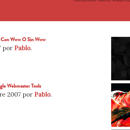
io Con Www O Sin Www
7
por
Pablo
.
ogle Webmaster Tools
re 2007
por
Pablo
.