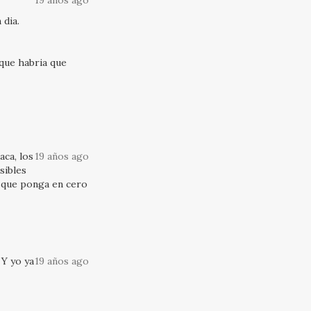
19 años ago
 dia.
 que habria que
aca, los
19 años ago
sibles
e que ponga en cero
 Y yo ya
19 años ago