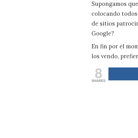
Supongamos que e
colocando todos 
de sitios patroc
Google?
En fin por el mo
los vendo, prefie
8
SHARES