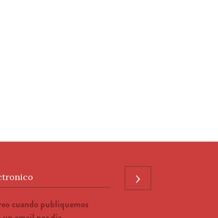
›
ctronico
rreo cuando publiquemos
un email por día.