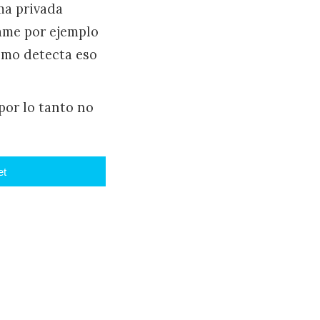
ma privada
ame por ejemplo
Como detecta eso
por lo tanto no
et