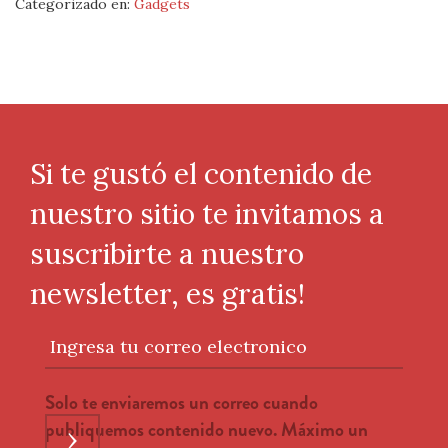
Categorizado en:
Gadgets
Si te gustó el contenido de
nuestro sitio te invitamos a
suscribirte a nuestro
newsletter, es gratis!
Ingresa tu correo electronico
Solo te enviaremos un correo cuando
publiquemos contenido nuevo. Máximo un
›