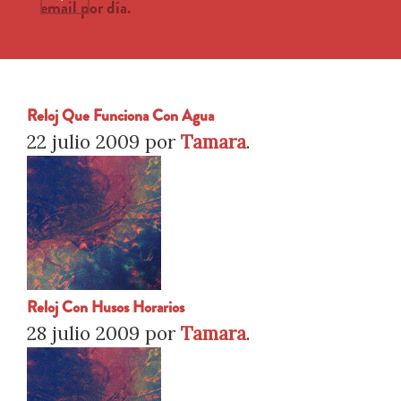
email por día.
Reloj Que Funciona Con Agua
22 julio 2009
por
Tamara
.
Reloj Con Husos Horarios
28 julio 2009
por
Tamara
.