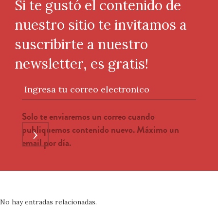
Si te gustó el contenido de
nuestro sitio te invitamos a
suscribirte a nuestro
newsletter, es gratis!
Ingresa tu correo electronico
Solo te enviaremos un correo cuando
publiquemos contenido nuevo. Máximo un
›
email por día.
No hay entradas relacionadas.