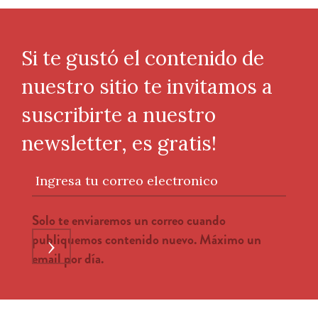
Si te gustó el contenido de
nuestro sitio te invitamos a
suscribirte a nuestro
newsletter, es gratis!
Ingresa tu correo electronico
Solo te enviaremos un correo cuando
publiquemos contenido nuevo. Máximo un
›
email por día.