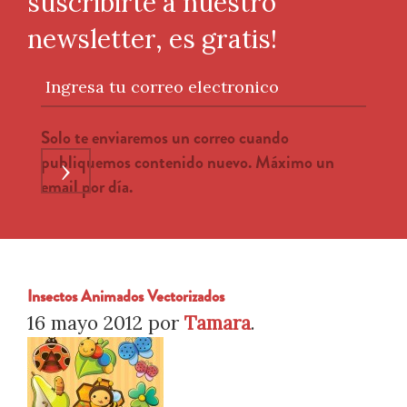
suscribirte a nuestro
newsletter, es gratis!
Ingresa tu correo electronico
Solo te enviaremos un correo cuando
publiquemos contenido nuevo. Máximo un
›
email por día.
Insectos Animados Vectorizados
16 mayo 2012
por
Tamara
.