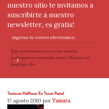
nuestro sitio te invitamos a
suscribirte a nuestro
newsletter, es gratis!
Ingresa tu correo electronico
Solo te enviaremos un correo cuando
publiquemos contenido nuevo. Máximo un
›
email por día.
Texturas Halftone En Tonos Pastel
17 agosto 2010
por
Tamara
.