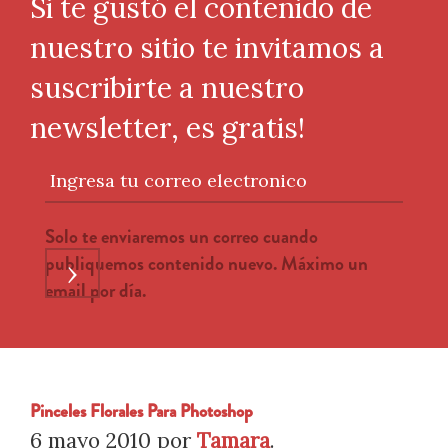
Si te gustó el contenido de
nuestro sitio te invitamos a
suscribirte a nuestro
newsletter, es gratis!
Ingresa tu correo electronico
Solo te enviaremos un correo cuando
publiquemos contenido nuevo. Máximo un
›
email por día.
Pinceles Florales Para Photoshop
6 mayo 2010
por
Tamara
.