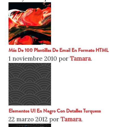
Más De 100 Plantillas De Email En Formato HTML
1 noviembre 2010
por
Tamara
.
Elementos UI En Negro Con Detalles Turquesa
22 marzo 2012
por
Tamara
.