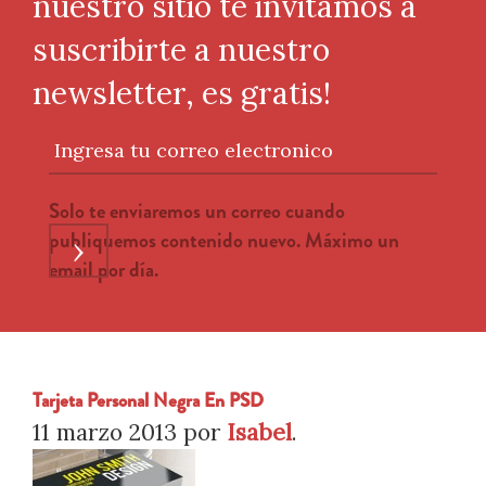
nuestro sitio te invitamos a
suscribirte a nuestro
newsletter, es gratis!
Ingresa tu correo electronico
Solo te enviaremos un correo cuando
publiquemos contenido nuevo. Máximo un
›
email por día.
Tarjeta Personal Negra En PSD
11 marzo 2013
por
Isabel
.