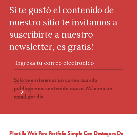
Si te gustó el contenido de
nuestro sitio te invitamos a
suscribirte a nuestro
newsletter, es gratis!
Ingresa tu correo electronico
Solo te enviaremos un correo cuando
publiquemos contenido nuevo. Máximo un
›
email por día.
Plantilla Web Para Portfolio Simple Con Destaques De