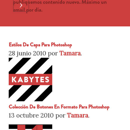
publiquemos contenido nuevo. Máximo un
›
email por día.
Estilos De Capa Para Photoshop
28 junio 2010
por
Tamara
.
Colección De Botones En Formato Para Photoshop
13 octubre 2010
por
Tamara
.