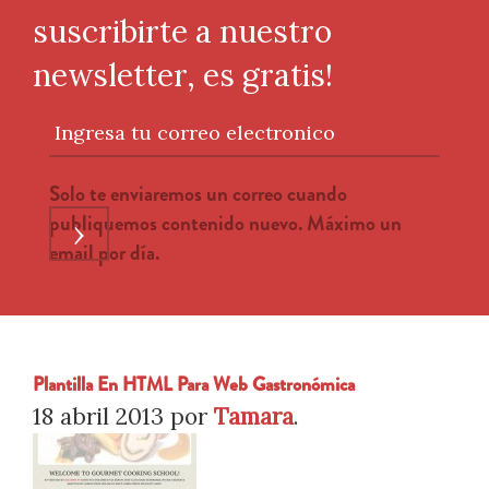
suscribirte a nuestro
newsletter, es gratis!
Ingresa tu correo electronico
Solo te enviaremos un correo cuando
publiquemos contenido nuevo. Máximo un
›
email por día.
Plantilla En HTML Para Web Gastronómica
18 abril 2013
por
Tamara
.