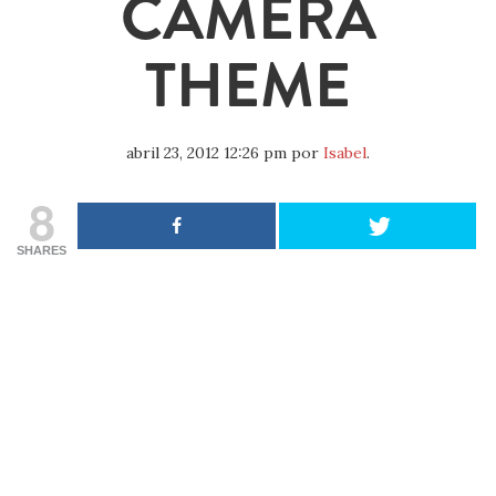
CAMERA
THEME
abril 23, 2012 12:26 pm
por
Isabel
.
8
SHARES