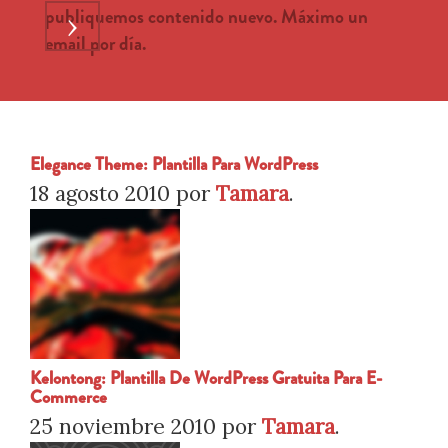
publiquemos contenido nuevo. Máximo un
›
email por día.
Elegance Theme: Plantilla Para WordPress
18 agosto 2010
por
Tamara
.
Kelontong: Plantilla De WordPress Gratuita Para E-
Commerce
25 noviembre 2010
por
Tamara
.