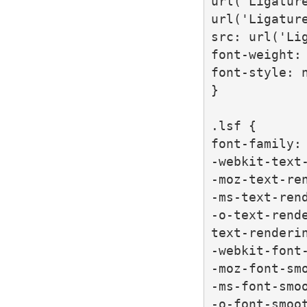
url('Ligature
url('Ligatur
src: url('Lig
font-weight: 
font-style: n
}

.lsf {

font-family: 
-webkit-text-
-moz-text-ren
-ms-text-rend
-o-text-rende
text-renderin
-webkit-font-
-moz-font-smo
-ms-font-smoo
-o-font-smoot