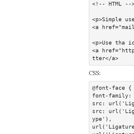
<!-- HTML -->
<p>Simple use
<a href="mail
<p>Use tha ic
<a href="htt
tter</a>
CSS:
@font-face {

font-family: 
src: url('Lig
src: url('Li
ype'),

url('Ligature