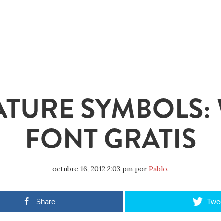
ATURE SYMBOLS:
FONT GRATIS
octubre 16, 2012 2:03 pm
por
Pablo
.
Share
Twe