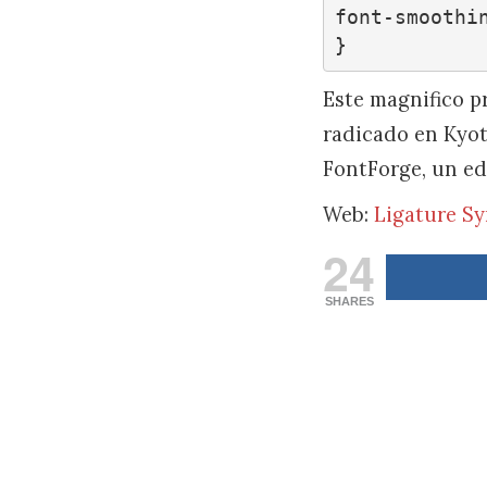
font-smoothin
}
Este magnifico p
radicado en Kyot
FontForge, un ed
Web:
Ligature S
24
SHARES