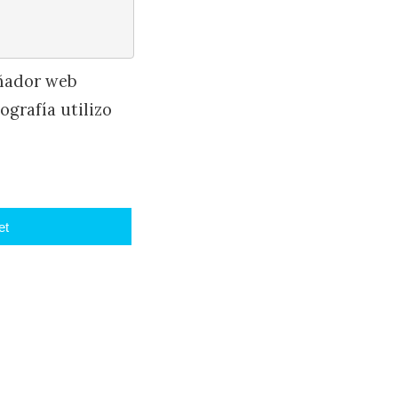
eñador web
ografía utilizo
et