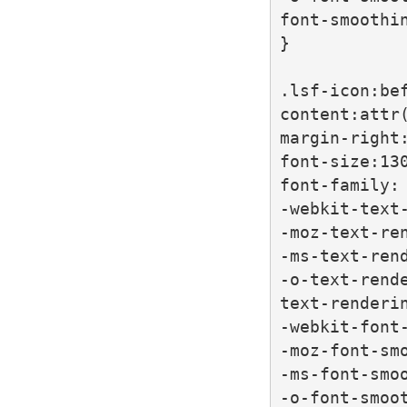
font-smoothin
}

.lsf-icon:bef
content:attr(
margin-right:
font-size:130
font-family: 
-webkit-text-
-moz-text-ren
-ms-text-rend
-o-text-rende
text-renderin
-webkit-font-
-moz-font-smo
-ms-font-smoo
-o-font-smoot