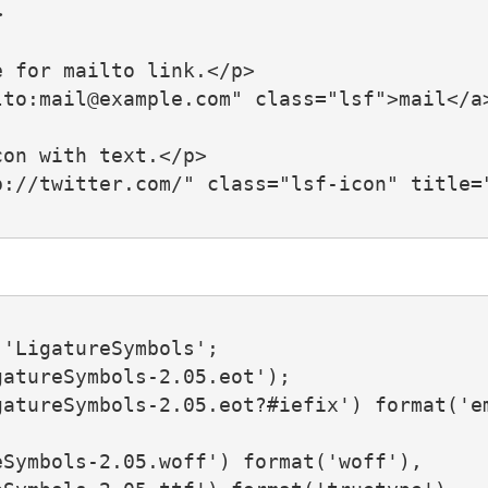


 for mailto link.</p>

to:mail@example.com" class="lsf">mail</a>
on with text.</p>

p://twitter.com/" class="lsf-icon" title=
'LigatureSymbols';

atureSymbols-2.05.eot');

gatureSymbols-2.05.eot?#iefix') format('e
Symbols-2.05.woff') format('woff'),
