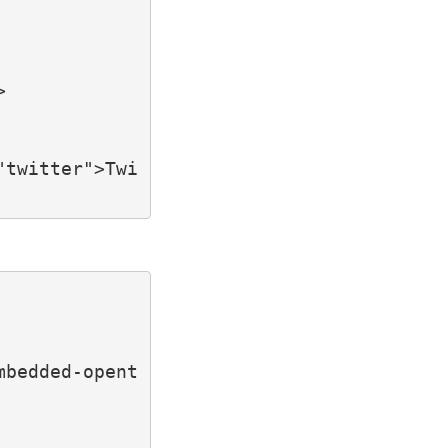


"twitter">Twi
mbedded-opent