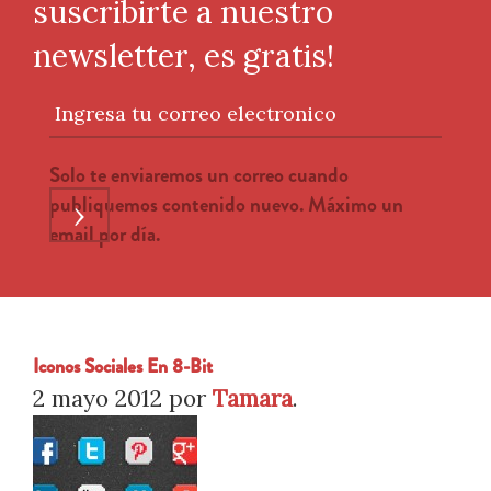
suscribirte a nuestro
newsletter, es gratis!
Ingresa tu correo electronico
Solo te enviaremos un correo cuando
publiquemos contenido nuevo. Máximo un
›
email por día.
Iconos Sociales En 8-Bit
2 mayo 2012
por
Tamara
.