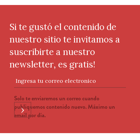
Si te gustó el contenido de
nuestro sitio te invitamos a
suscribirte a nuestro
newsletter, es gratis!
Ingresa tu correo electronico
Solo te enviaremos un correo cuando
publiquemos contenido nuevo. Máximo un
›
email por día.