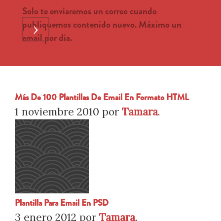
Solo te enviaremos un correo cuando
publiquemos contenido nuevo. Máximo un
›
email por día.
Más De 100 Plantillas De Email En Formato HTML
1 noviembre 2010
por
Tamara
.
Plantilla Para Email En PSD
3 enero 2012
por
Tamara
.