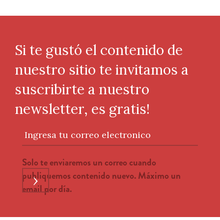
Si te gustó el contenido de
nuestro sitio te invitamos a
suscribirte a nuestro
newsletter, es gratis!
Ingresa tu correo electronico
Solo te enviaremos un correo cuando
publiquemos contenido nuevo. Máximo un
›
email por día.