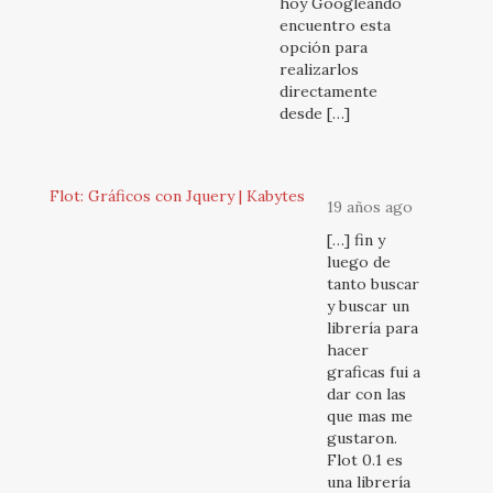
hoy Googleando
encuentro esta
opción para
realizarlos
directamente
desde […]
Flot: Gráficos con Jquery | Kabytes
19 años ago
[…] fin y
luego de
tanto buscar
y buscar un
librería para
hacer
graficas fui a
dar con las
que mas me
gustaron.
Flot 0.1 es
una librería