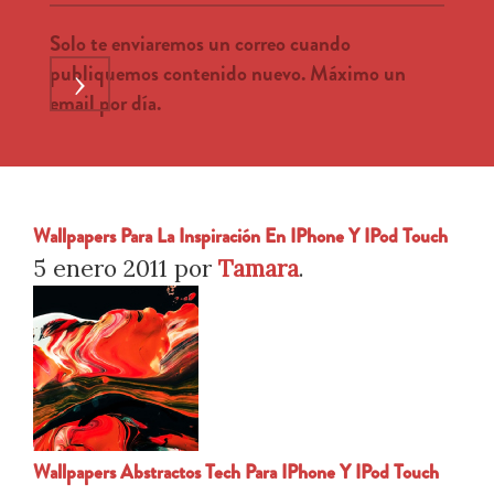
Solo te enviaremos un correo cuando
publiquemos contenido nuevo. Máximo un
›
email por día.
Wallpapers Para La Inspiración En IPhone Y IPod Touch
5 enero 2011
por
Tamara
.
Wallpapers Abstractos Tech Para IPhone Y IPod Touch