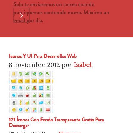
Solo te enviaremos un correo cuando
publiquemos contenido nuevo. Máximo un
›
email por día.
Iconos Y UI Para Desarrollos Web
8 noviembre 2012
por
Isabel
.
121 Íconos Con Fondo Transparente Gratis Para
Descargar