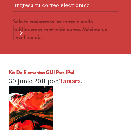
Ingresa tu correo electronico
Solo te enviaremos un correo cuando
publiquemos contenido nuevo. Máximo un
›
email por día.
Kit De Elementos GUI Para IPad
30 junio 2011
por
Tamara
.