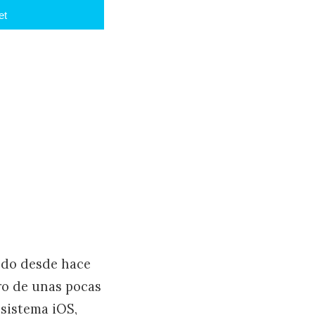
et
ndo desde hace
ro de unas pocas
 sistema iOS,