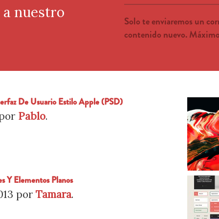
e a nuestro
Solo te enviaremos un co
contenido nuevo. Máximo 
erfaz De Usuario Estilo Apple (PSD)
por
Pablo
.
es Y Elementos Planos
013
por
Tamara
.