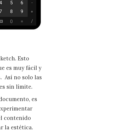
Sketch. Esto
e es muy fácil y
. Así no solo las
 sin límite.
 documento, es
 experimentar
el contenido
 la estética.