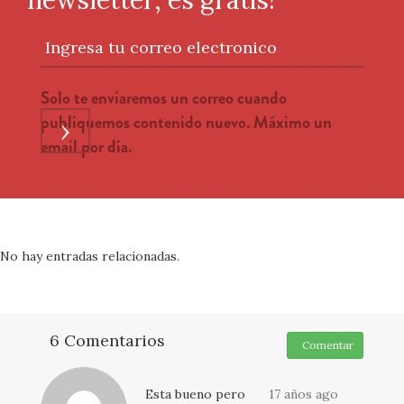
Ingresa tu correo electronico
Solo te enviaremos un correo cuando
publiquemos contenido nuevo. Máximo un
›
email por día.
No hay entradas relacionadas.
6 Comentarios
Comentar
Esta bueno pero
17 años ago