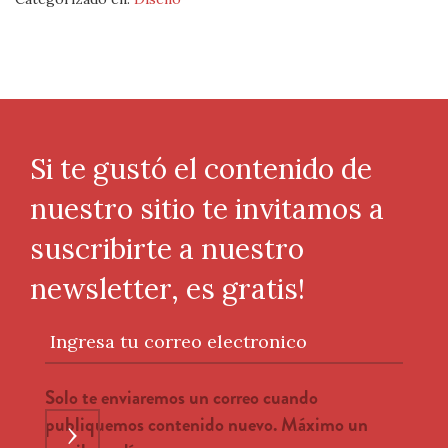
Si te gustó el contenido de
nuestro sitio te invitamos a
suscribirte a nuestro
newsletter, es gratis!
Ingresa tu correo electronico
Solo te enviaremos un correo cuando
publiquemos contenido nuevo. Máximo un
›