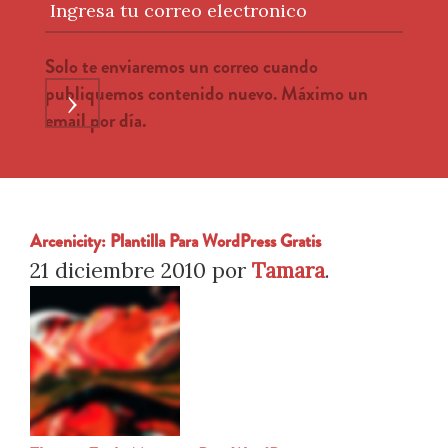
Ingresa tu correo electronico
Solo te enviaremos un correo cuando
publiquemos contenido nuevo. Máximo un
›
email por día.
Arcenicity: Plantilla Para WordPress Gratis
21 diciembre 2010
por
Tamara
.