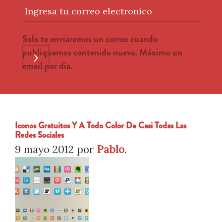
Ingresa tu correo electronico
Solo te enviaremos un correo cuando
publiquemos contenido nuevo. Máximo un
›
email por día.
Iconos Gratuitos Y A Todo Color De Casi Todas Las
Redes Sociales
9 mayo 2012
por
Pablo
.