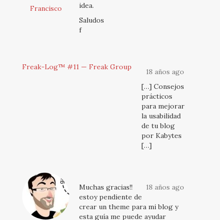
idea.
Francisco
Saludos
f
Freak-Log™ #11 — Freak Group
18 años ago
[…] Consejos
prácticos
para mejorar
la usabilidad
de tu blog
por Kabytes
[…]
Muchas gracias!!
18 años ago
estoy pendiente de
crear un theme para mi blog y
esta guía me puede ayudar