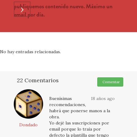
publiquemos contenido nuevo. Máximo un
›
email por día.
No hay entradas relacionadas.
22 Comentarios
Comentar
Buenísimas
18 años ago
recomendaciones,
habrá que ponerse manos a la
obra.
Yo dejé las suscripciones por
Dondado
email porque lo traía por
defecto la plantilla que tengo