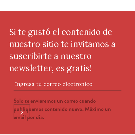
Si te gustó el contenido de
nuestro sitio te invitamos a
suscribirte a nuestro
newsletter, es gratis!
Ingresa tu correo electronico
Solo te enviaremos un correo cuando
publiquemos contenido nuevo. Máximo un
›
email por día.