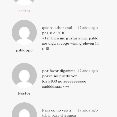
andres
quiero saber cual
17 años ago
pes si el 2010
y tambien me gustaria que pablo
me diga si coge wining eleven 14
o 15
pabloppp
por favor digamme
17 años ago
porke no puedo ver
los BIOS no seeeeeeeeee
naddddaaaa -.-«
Nestor
Pana como veo a
17 años ago
tabla para chequear