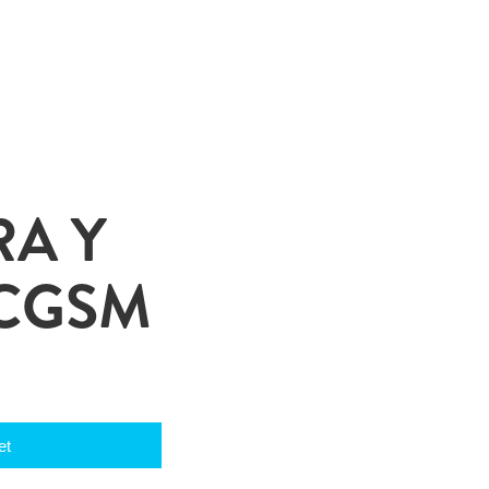
A Y
CCGSM
et