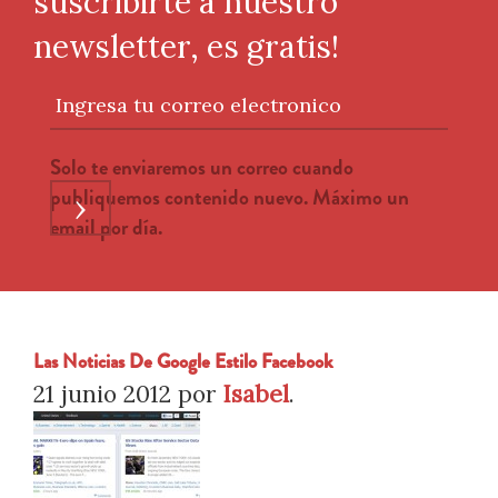
suscribirte a nuestro
newsletter, es gratis!
Ingresa tu correo electronico
Solo te enviaremos un correo cuando
publiquemos contenido nuevo. Máximo un
›
email por día.
Las Noticias De Google Estilo Facebook
21 junio 2012
por
Isabel
.