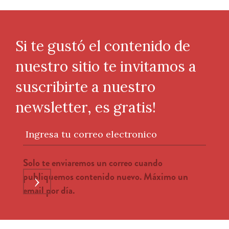
Si te gustó el contenido de
nuestro sitio te invitamos a
suscribirte a nuestro
newsletter, es gratis!
Ingresa tu correo electronico
Solo te enviaremos un correo cuando
publiquemos contenido nuevo. Máximo un
›
email por día.