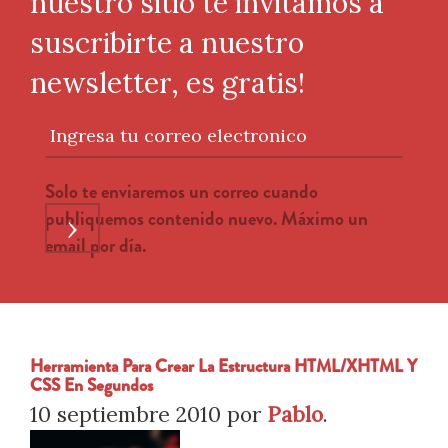
nuestro sitio te invitamos a
suscribirte a nuestro
newsletter, es gratis!
Ingresa tu correo electronico
Solo te enviaremos un correo cuando
publiquemos contenido nuevo. Máximo un
›
email por día.
Herramienta Para Crear La Estructura HTML/xHTML Y
CSS En Segundos
10 septiembre 2010
por
Pablo
.