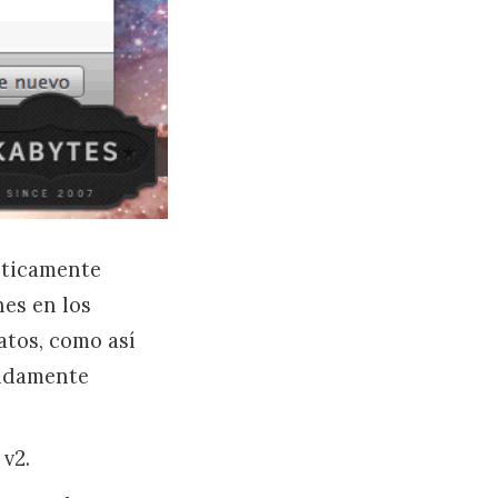
ácticamente
nes en los
atos, como así
cidamente
v2.