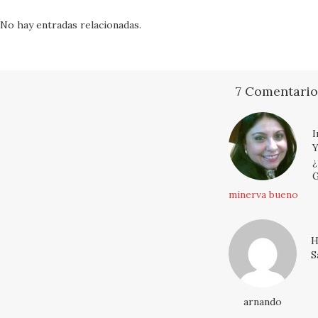
No hay entradas relacionadas.
7 Comentario
I
Y
¿
G
minerva bueno
H
S
arnando