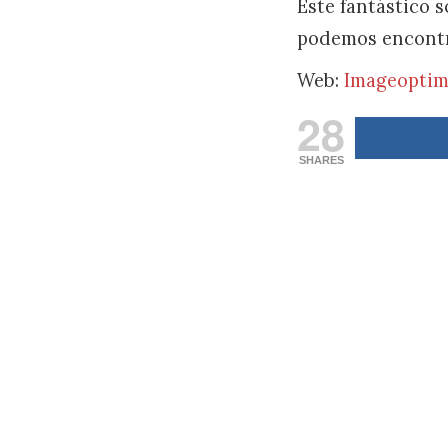
Este fantástico 
podemos encontr
Web:
Imageopti
28
SHARES