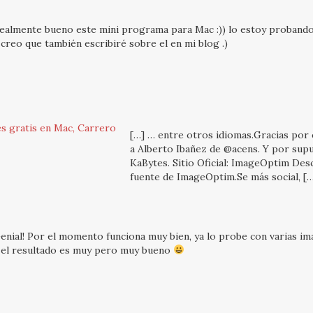
ealmente bueno este mini programa para Mac :)) lo estoy proband
 creo que también escribiré sobre el en mi blog .)
s gratis en Mac, Carrero
[…] … entre otros idiomas.Gracias por 
a Alberto Ibañez de @acens. Y por sup
KaBytes. Sitio Oficial: ImageOptim De
fuente de ImageOptim.Se más social, [
enial! Por el momento funciona muy bien, ya lo probe con varias i
 el resultado es muy pero muy bueno