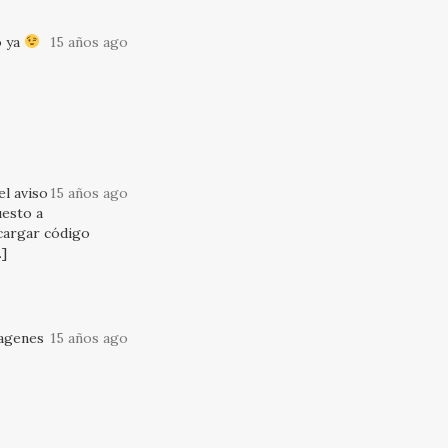
o ya
15 años ago
el aviso
15 años ago
uesto a
scargar código
…]
magenes
15 años ago