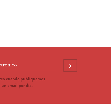
›
ctronico
rreo cuando publiquemos
un email por día.