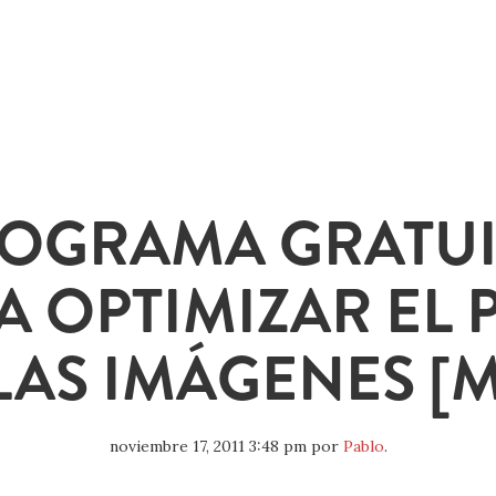
OGRAMA GRATU
A OPTIMIZAR EL 
LAS IMÁGENES [
noviembre 17, 2011 3:48 pm
por
Pablo
.