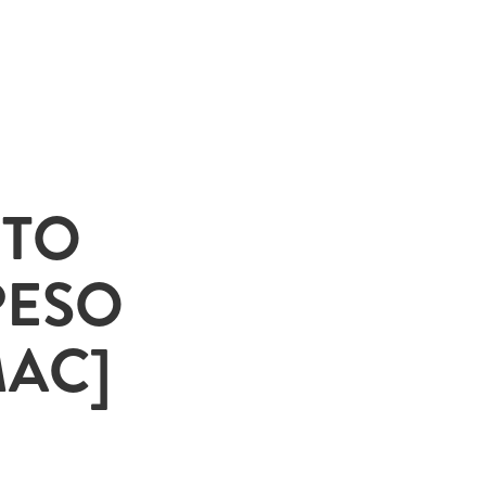
ITO
PESO
MAC]