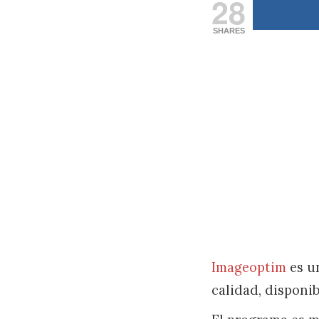
28
SHARES
Imageoptim
es un
calidad, disponi