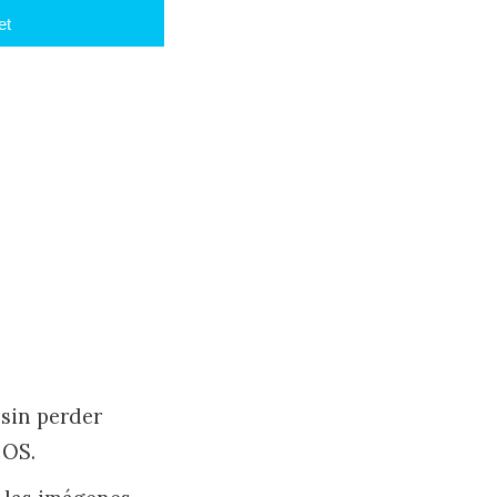
et
 sin perder
 OS.