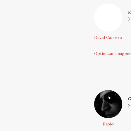
R
y
David Carrero
Optimizar imágene
G
y
Pablo