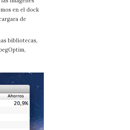
 las imágenes
emos en el dock
cargara de
as bibliotecas,
pegOptim,