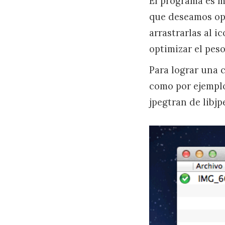
El programa es m
que deseamos opt
arrastrarlas al 
optimizar el peso
Para lograr una c
como por ejempl
jpegtran de libj