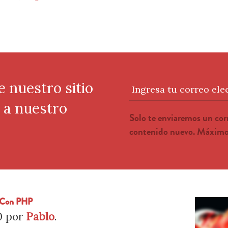
e nuestro sitio
Ingresa tu correo ele
e a nuestro
Solo te enviaremos un co
contenido nuevo. Máximo 
s Con PHP
0
por
Pablo
.