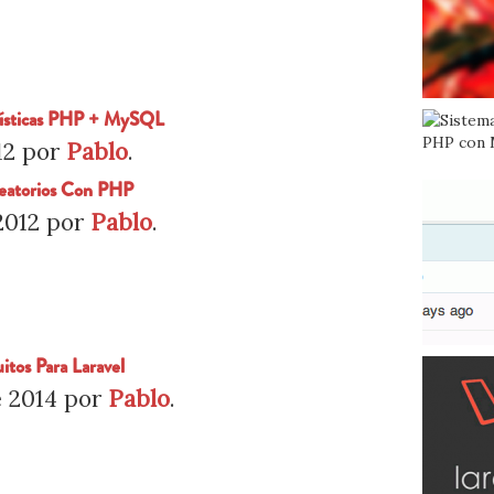
dísticas PHP + MySQL
12
por
Pablo
.
eatorios Con PHP
2012
por
Pablo
.
itos Para Laravel
e 2014
por
Pablo
.