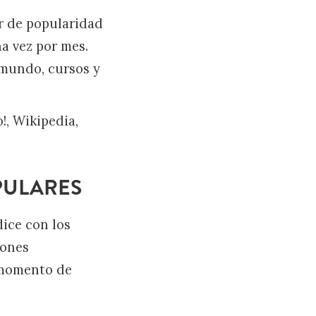
r de popularidad
a vez por mes.
 mundo, cursos y
!, Wikipedia,
PULARES
dice con los
iones
l momento de