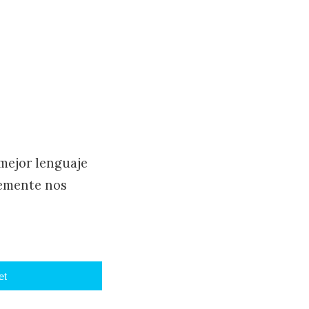
 mejor lenguaje
lemente nos
et