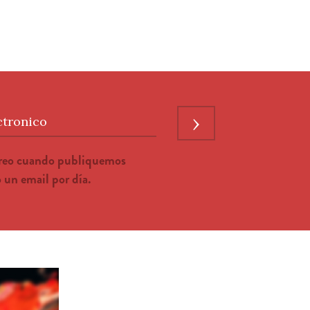
›
ctronico
rreo cuando publiquemos
un email por día.