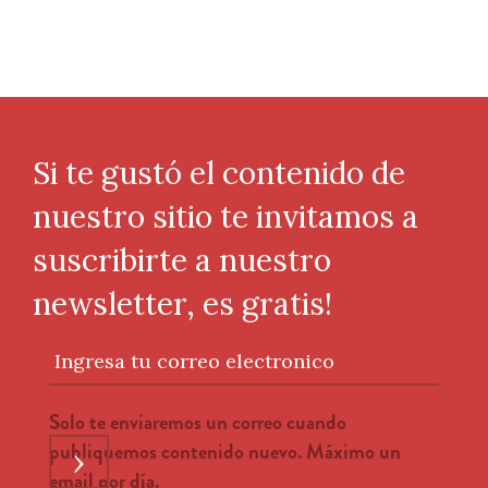
Si te gustó el contenido de
nuestro sitio te invitamos a
suscribirte a nuestro
newsletter, es gratis!
Ingresa tu correo electronico
Solo te enviaremos un correo cuando
publiquemos contenido nuevo. Máximo un
›
email por día.