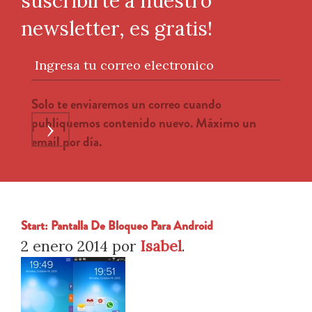
suscribirte a nuestro
newsletter, es gratis!
Ingresa tu correo electronico
Solo te enviaremos un correo cuando
publiquemos contenido nuevo. Máximo un
›
email por día.
Start: Pantalla De Bloqueo Para Android
2 enero 2014
por
Isabel
.