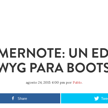
MERNOTE: UN ED
WYG PARA BOOT
agosto 24, 2015 4:00 pm
por
Pablo
.
Share
Twe