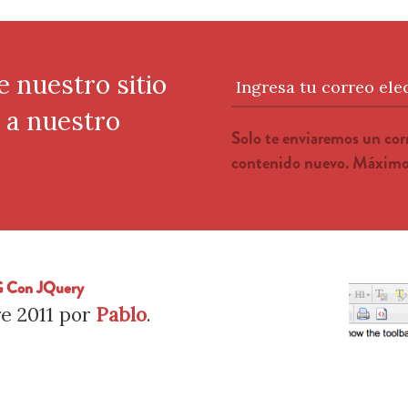
e nuestro sitio
Ingresa tu correo ele
e a nuestro
Solo te enviaremos un co
contenido nuevo. Máximo 
 Con JQuery
e 2011
por
Pablo
.