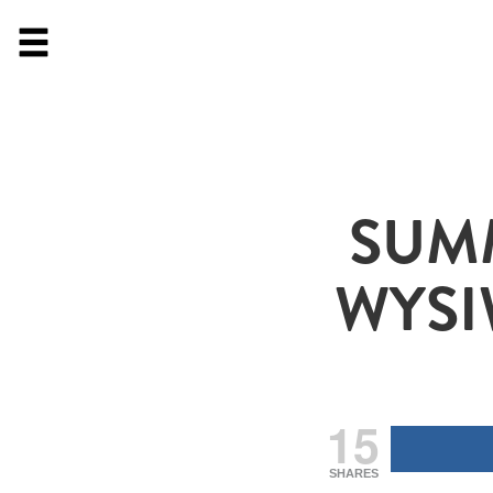
SUM
WYSI
15
SHARES