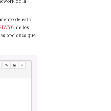
ework de la
emento de esta
YSIWYG
de los
 las opciones que