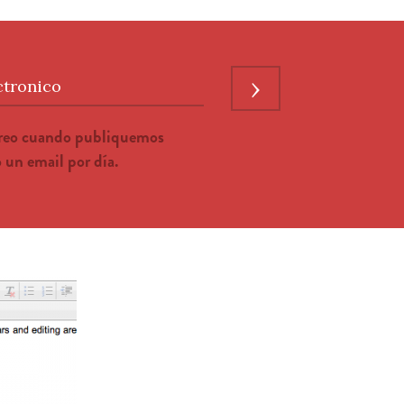
›
ctronico
rreo cuando publiquemos
un email por día.