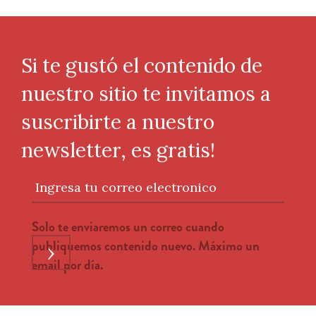
Si te gustó el contenido de
nuestro sitio te invitamos a
suscribirte a nuestro
newsletter, es gratis!
Ingresa tu correo electronico
Solo te enviaremos un correo cuando
publiquemos contenido nuevo. Máximo un
›
email por día.