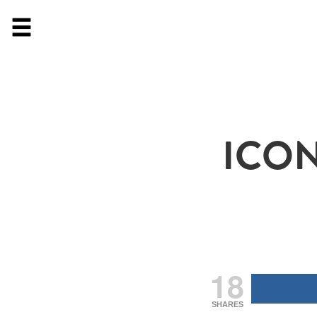
ICON
18
SHARES