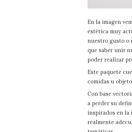
En la imagen vem
estética muy act
nuestro gusto o 
que saber unir nu
poder realizar p
Este paquete cu
comidas u objeto
Con base vectori
a perder su defi
inspirados en la 
realmente adecua
temáticas.