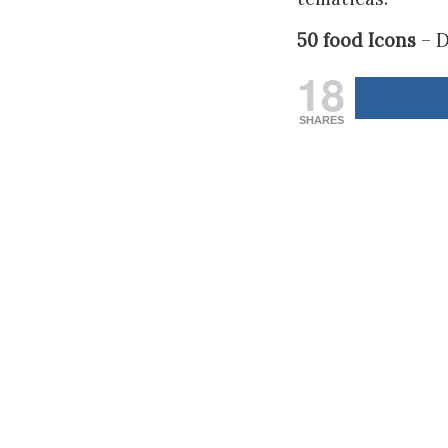
50 food Icons
– D
18
SHARES