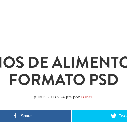
OS DE ALIMENT
FORMATO PSD
julio 8, 2013 5:24 pm
por
Isabel
.
Share
Twe