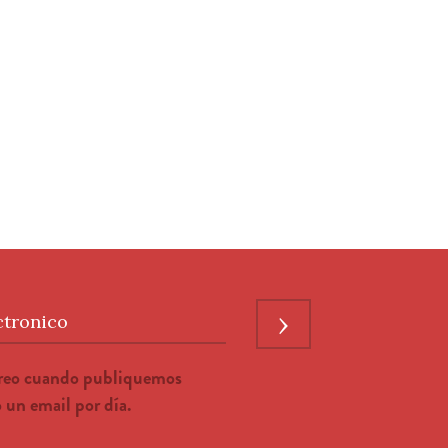
›
ctronico
rreo cuando publiquemos
un email por día.