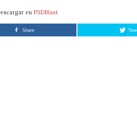
escargar en
PSDBlast
Share
Twe