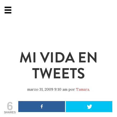
MI VIDA EN
TWEETS
marzo 31, 2009 9:10 am
por
Tamara
.
6
SHARES