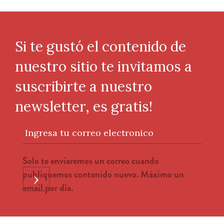
Si te gustó el contenido de
nuestro sitio te invitamos a
suscribirte a nuestro
newsletter, es gratis!
Ingresa tu correo electronico
Solo te enviaremos un correo cuando
publiquemos contenido nuevo. Máximo un
›
email por día.